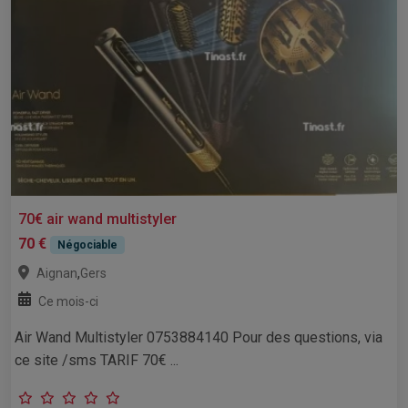
70€ air wand multistyler
70 €
Négociable
,
Aignan
Gers
Ce mois-ci
Air Wand Multistyler 0753884140 Pour des questions, via
ce site /sms TARIF 70€ ...