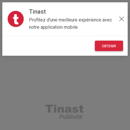
Tinast
Profitez d'une meilleure expérience avec
Accueil
Maisons et enfants
Bourgogne-Franche-Comté
notre application mobile.
39 - Jura
Abergement-la-Ronce 39500
module réseau four siemens
OBTENIR