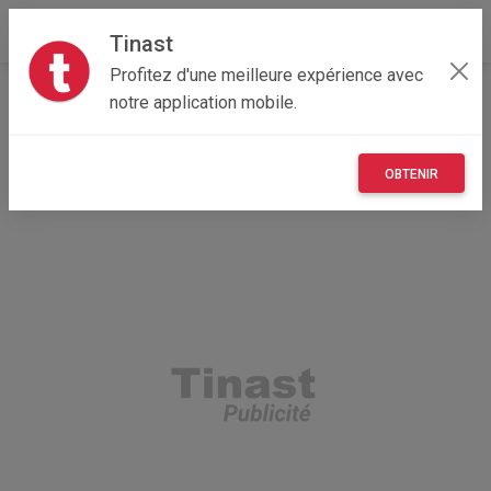
Tinast
Profitez d'une meilleure expérience avec
Accueil
Recherche
Bourgogne-Franche-Comté
notre application mobile.
39 - Jura
Abergement-la-Ronce (39500)
OBTENIR