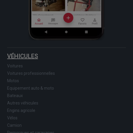
VÉHICULES
Voitures
Voitures professionnelles
Motos
Equipement auto & moto
Bateaux
Autres véhicules
Engins agricole
Vélos
Camion
Remorques et caravanes