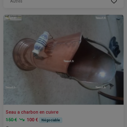
Autres
Seau a charbon en cuivre
150 €
100 €
Négociable