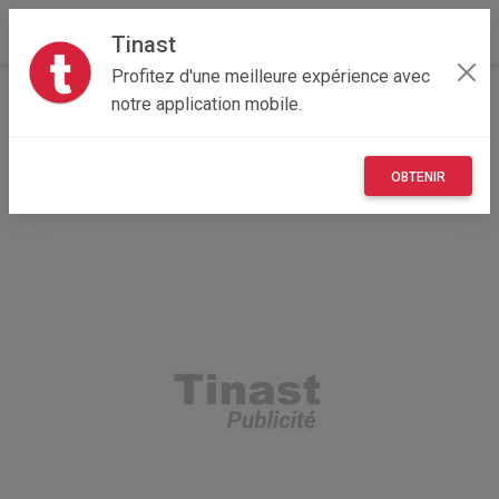
Tinast
Profitez d'une meilleure expérience avec
Accueil
Autres
Centre-Val de Loire
41 - Loir-et-Cher
notre application mobile.
Blois 41000
Cartons de déménagement
OBTENIR