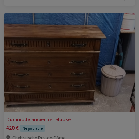
Commode ancienne relooké
420 €
Négociable
,
Chabreloche
Puy-de-Dôme