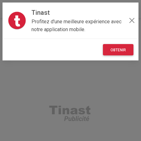
Tinast
Profitez d'une meilleure expérience avec
Accueil
Immobilier
Occitanie
46 - Lot
notre application mobile.
Albas 46140
Création discothèque dans le LOT (46)
OBTENIR