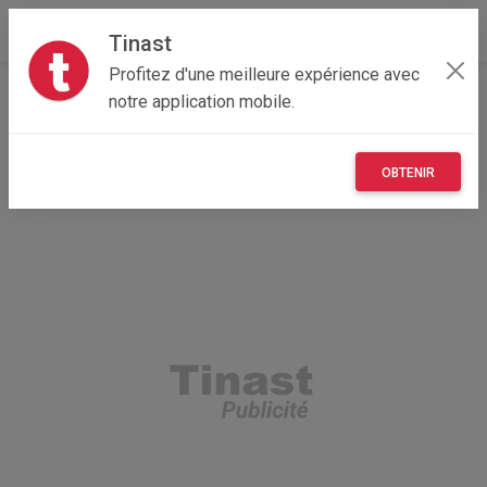
Tinast
Profitez d'une meilleure expérience avec
Accueil
Véhicules
Normandie
50 - Manche
notre application mobile.
Cherbourg-en-Cotentin 50470
moteur de nitro
OBTENIR