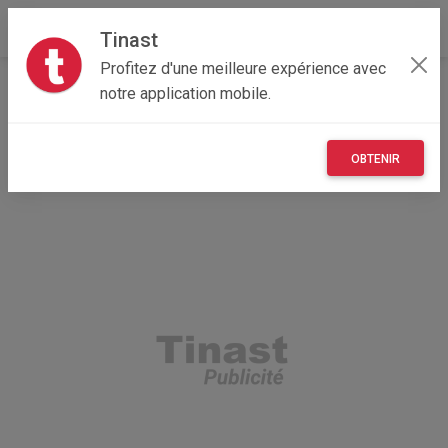
Tinast
Profitez d'une meilleure expérience avec
Accueil
Immobilier
Bretagne
56 - Morbihan
notre application mobile.
La Trinité-sur-Mer 56470
Maison familiale
OBTENIR