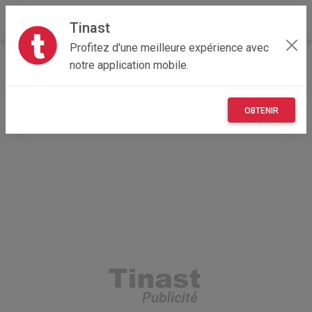
Tinast
Profitez d'une meilleure expérience avec
Accueil
Immobilier
Auvergne-Rhône-Alpes
notre application mobile.
69 - Rhône
Lyon 04 69004
Loue place de parking proximité grande rue de la Croix
rousse
OBTENIR