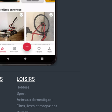
S
LOISIRS
Hobbies
Sport
Animaux domestiques
Films, livres et magazines