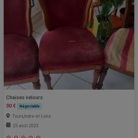
Chaises velours
30 €
Négociable
,
Tours
Indre-et-Loire
25 août 2023