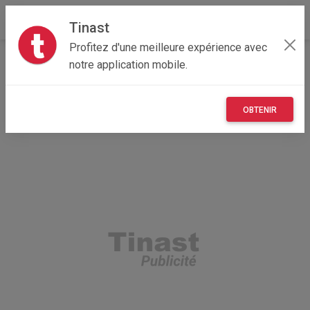
Tinast
Profitez d'une meilleure expérience avec
Accueil
Véhicules
Hauts-de-France
80 - Somme
notre application mobile.
Péronne 80200
Vente d une voiture
OBTENIR