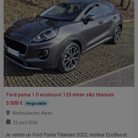
Ford puma 1.0 ecoboost 125 mhev s&s titanium
5 500 €
Négociable
,
Abriès
Hautes-Alpes
22 avril 2026
Je vends un Ford Puma Titanium 2022, moteur EcoBoost