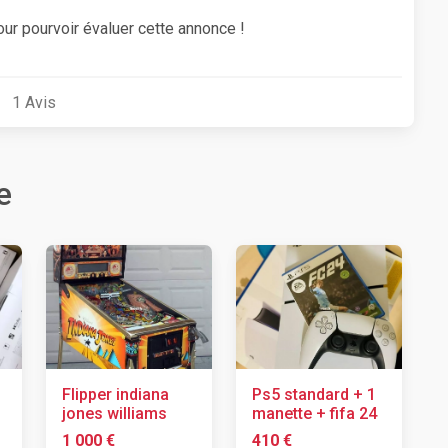
our pourvoir évaluer cette annonce !
1
Avis
e
Flipper indiana
Ps5 standard + 1
jones williams
manette + fifa 24
1 000 €
410 €