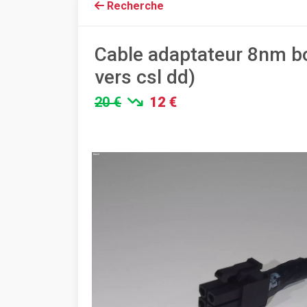
Recherche
Cable adaptateur 8nm bo
vers csl dd)
20 €
12 €