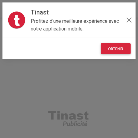
Tinast
Profitez d'une meilleure expérience avec
Accueil
Véhicules
Provence-Alpes-Côte d'Azur
notre application mobile.
83 - Var
Les Adrets-de-l'Estérel 83600
4 Batteries Gel ECTIVE EDC230SG à Décharge Lente
OBTENIR