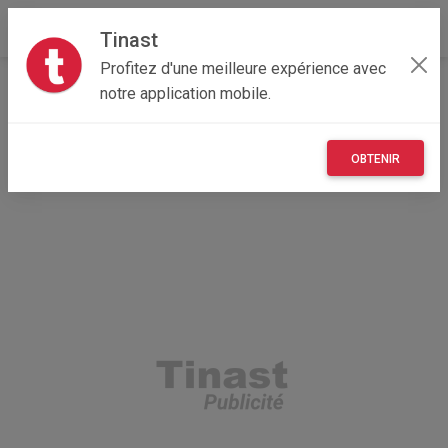
Tinast
Profitez d'une meilleure expérience avec
Accueil
Loisirs
Provence-Alpes-Côte d'Azur
notre application mobile.
84 - Vaucluse
Althen-des-Paluds 84210
Distributeur croquettes chiens
OBTENIR