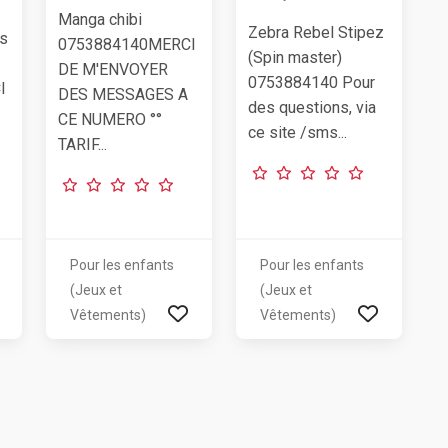
Manga chibi
Zebra Rebel Stipez
is
0753884140MERCI
(Spin master)
DE M'ENVOYER
0753884140 Pour
I
DES MESSAGES A
des questions, via
CE NUMERO °°
ce site /sms...
TARIF...
Pour les enfants
Pour les enfants
(Jeux et
(Jeux et
Vêtements)
Vêtements)