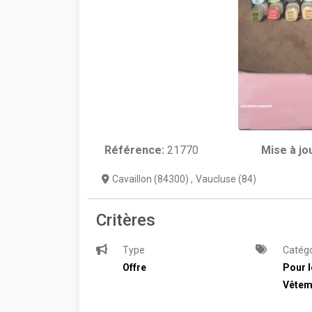
Référence:
21770
Mise à jo
Cavaillon (84300)
,
Vaucluse (84)
Critères
Type
Catégo
Offre
Pour l
Vêtem