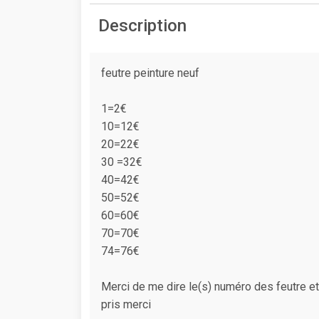
Description
feutre peinture neuf
1=2€
10=12€
20=22€
30 =32€
40=42€
50=52€
60=60€
70=70€
74=76€
Merci de me dire le(s) numéro des feutre et
pris merci