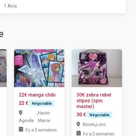
1
Avis
e
22€ manga chibi
30€ zebra rebel
stipez (spin
22 €
Négociable
master)
,
Haute-
30 €
Négociable
Ageville
Marne
,
Aboën
Loire
Il y a 2 semaines
Il y a 2 semaines