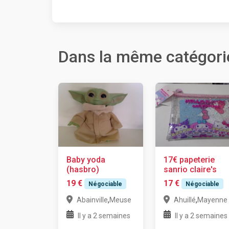
Dans la même catégori
Baby yoda
17€ papeterie
(hasbro)
sanrio claire's
19 €
17 €
Négociable
Négociable
,
,
Abainville
Meuse
Ahuillé
Mayenne
Il y a 2 semaines
Il y a 2 semaines