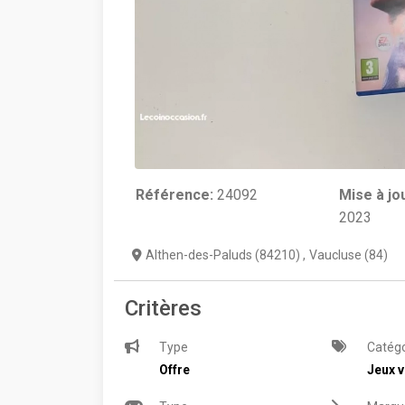
Référence:
24092
Mise à jo
2023
Althen-des-Paluds (84210)
,
Vaucluse (84)
Critères
Type
Catégo
Offre
Jeux v