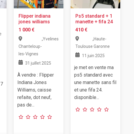
Flipper indiana
Ps5 standard + 1
jones williams
manette + fifa 24
1 000 €
410 €
e
,
,
Yvelines
Haute-
Chanteloup-
Toulouse
Garonne
les-Vignes
11 juin 2025
31 juillet 2025
je met en vente ma
À vendre : Flipper
ps5 standard avec
Indiana Jones
une manette sans fil
 7
Williams, caisse
et une fifa 24.
refaite, dot neuf,
disponible...
pas de...