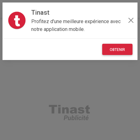
Tinast
Profitez d'une meilleure expérience avec
Accueil
Maisons et enfants
Île-de-France
notre application mobile.
78 - Yvelines
Aubergenville 78410
Défroisseur
OBTENIR