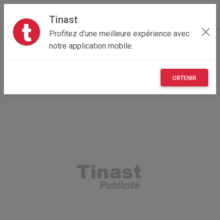
Tinast
Profitez d'une meilleure expérience avec
Accueil
Multimedia
Île-de-France
78 - Yvelines
notre application mobile.
Montfort-l'Amaury 78490
console atari portable
OBTENIR