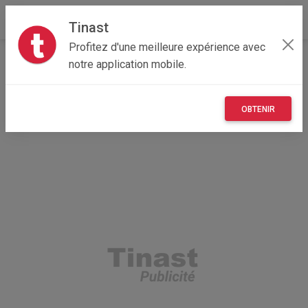
Tinast
Profitez d'une meilleure expérience avec
Accueil
Vêtements et objets personnels
Île-de-France
notre application mobile.
78 - Yvelines
Aubergenville 78410
vêtements pour bébé
OBTENIR