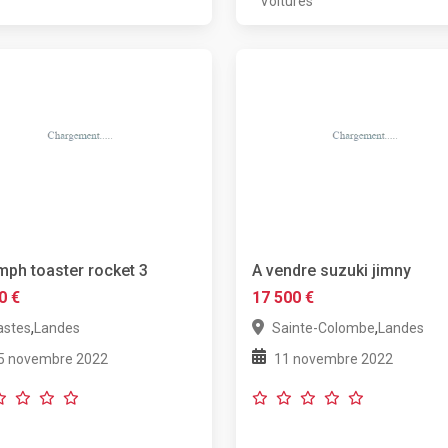
Voitures
mph toaster rocket 3
A vendre suzuki jimny
0 €
17 500 €
,
,
astes
Landes
Sainte-Colombe
Landes
5 novembre 2022
11 novembre 2022