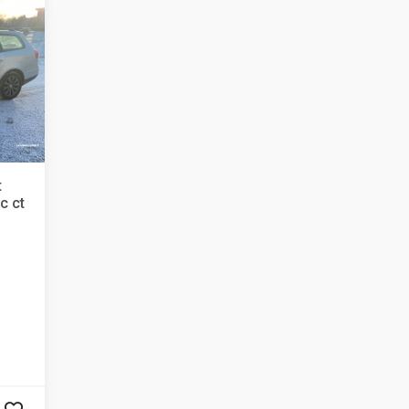
t
c ct