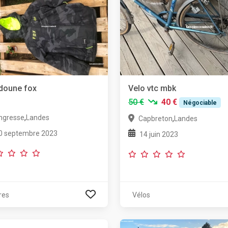
doune fox
Velo vtc mbk
50 €
40 €
Négociable
,
ngresse
Landes
,
Capbreton
Landes
0 septembre 2023
14 juin 2023
res
Vélos