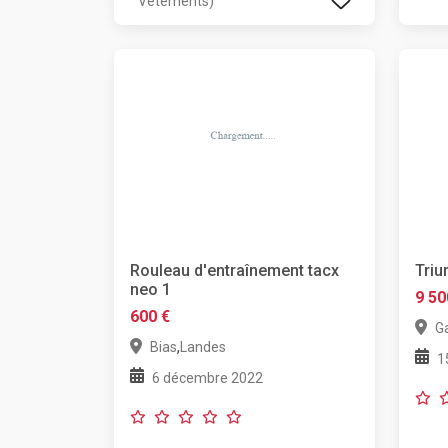
Vêtements)
Rouleau d'entraînement tacx
Triu
neo 1
9 50
600 €
G
,
Bias
Landes
1
6 décembre 2022