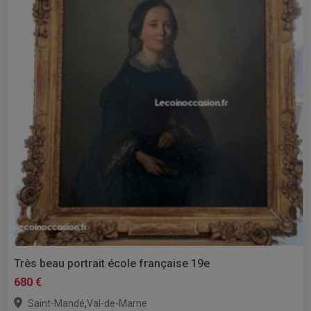
Très beau portrait école française 19e
680 €
,
Saint-Mandé
Val-de-Marne