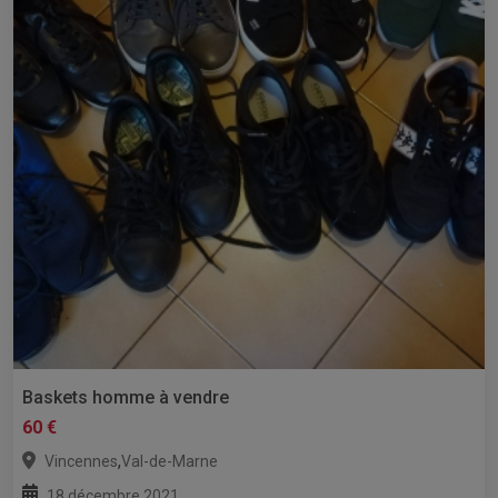
Baskets homme à vendre
60 €
,
Vincennes
Val-de-Marne
18 décembre 2021