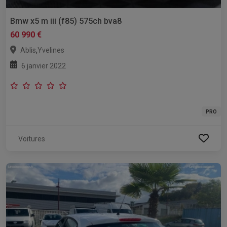
Bmw x5 m iii (f85) 575ch bva8
60 990 €
,
Ablis
Yvelines
6 janvier 2022
PRO
Voitures