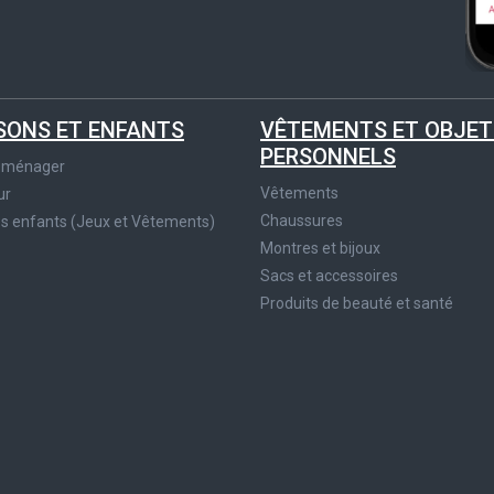
SONS ET ENFANTS
VÊTEMENTS ET OBJET
PERSONNELS
roménager
Vêtements
ur
Chaussures
es enfants (Jeux et Vêtements)
Montres et bijoux
Sacs et accessoires
Produits de beauté et santé