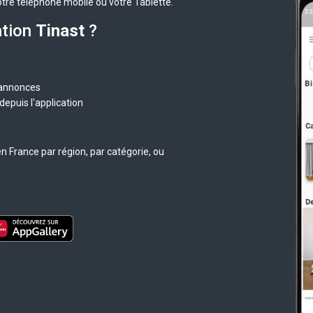
otre téléphone mobile ou votre Tablette.
ation
Tinast
?
 annonces
epuis l'application
n France par région, par catégorie, ou