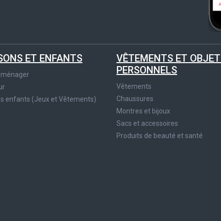
SONS ET ENFANTS
VÊTEMENTS ET OBJET
PERSONNELS
roménager
Vêtements
ur
Chaussures
es enfants (Jeux et Vêtements)
Montres et bijoux
Sacs et accessoires
Produits de beauté et santé