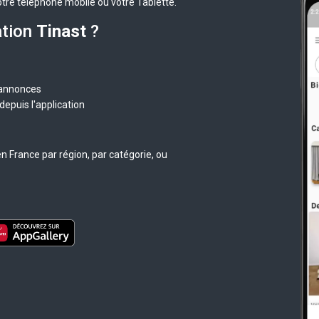
otre téléphone mobile ou votre Tablette.
ation
Tinast
?
 annonces
epuis l'application
n France par région, par catégorie, ou