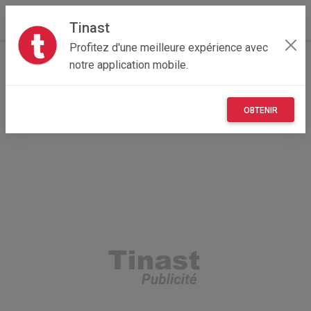
Tinast
Profitez d'une meilleure expérience avec
Accueil
Recherche
Particulier
notre application mobile.
Auvergne-Rhône-Alpes
01 - Ain
Bourg-en-Bresse (01000)
OBTENIR