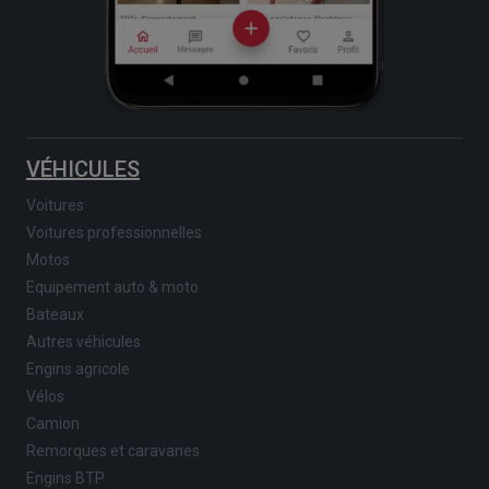
VÉHICULES
Voitures
Voitures professionnelles
Motos
Equipement auto & moto
Bateaux
Autres véhicules
Engins agricole
Vélos
Camion
Remorques et caravanes
Engins BTP