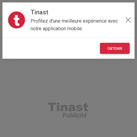
Tinast
Profitez d'une meilleure expérience avec
Accueil
Recherche
Particulier
Occitanie
notre application mobile.
34 - Hérault
Castelnau-le-Lez (34170)
OBTENIR