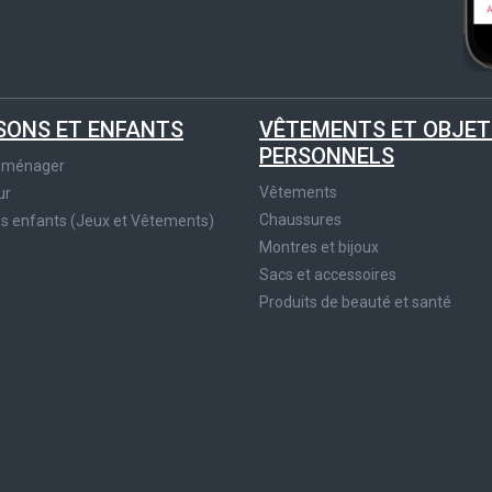
SONS ET ENFANTS
VÊTEMENTS ET OBJET
PERSONNELS
roménager
Vêtements
ur
Chaussures
es enfants (Jeux et Vêtements)
Montres et bijoux
Sacs et accessoires
Produits de beauté et santé