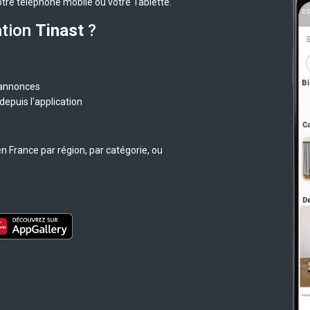
otre téléphone mobile ou votre Tablette.
ation
Tinast
?
 annonces
epuis l'application
n France par région, par catégorie, ou