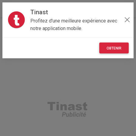
Tinast
Profitez d'une meilleure expérience avec
Accueil
Recherche
Particulier
Île-de-France
notre application mobile.
78 - Yvelines
Poissy (78300)
OBTENIR