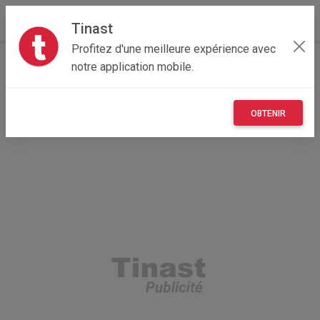
Tinast
Profitez d'une meilleure expérience avec
Accueil
Recherche
Particulier
notre application mobile.
Bourgogne-Franche-Comté
58 - Nièvre
Varzy (58210)
OBTENIR