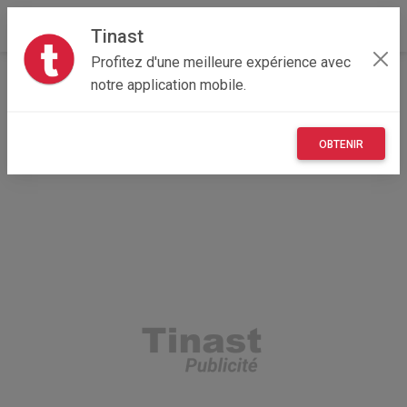
Tinast
Profitez d'une meilleure expérience avec
Accueil
Recherche
Particulier
notre application mobile.
Auvergne-Rhône-Alpes
38 - Isère
Villette-d'Anthon (38280)
OBTENIR