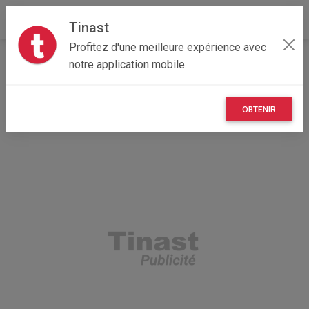
Tinast
Profitez d'une meilleure expérience avec
Accueil
Recherche
Professionnel
Bretagne
notre application mobile.
35 - Ille-et-Vilaine
Acigné (35690)
OBTENIR