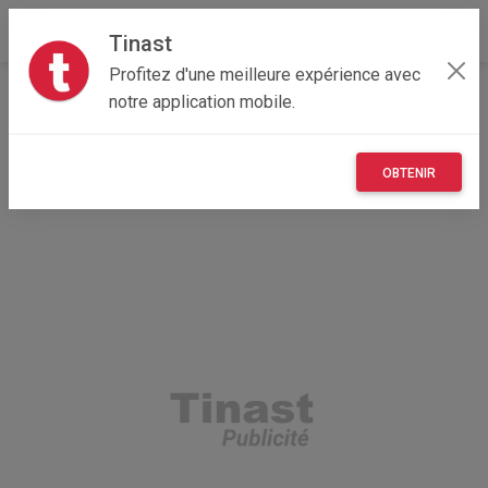
Tinast
Profitez d'une meilleure expérience avec
Accueil
Recherche
Professionnel
notre application mobile.
Provence-Alpes-Côte d'Azur
84 - Vaucluse
Althen-des-Paluds (84210)
OBTENIR