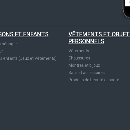
SONS ET ENFANTS
VÊTEMENTS ET OBJET
PERSONNELS
roménager
Vêtements
ur
Chaussures
es enfants (Jeux et Vêtements)
Montres et bijoux
Sacs et accessoires
Produits de beauté et santé