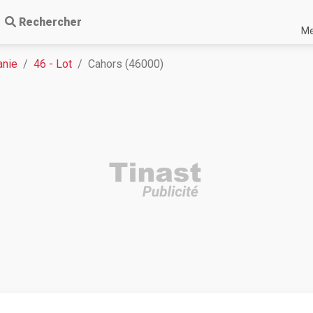
Rechercher
Me
anie
46 - Lot
Cahors (46000)