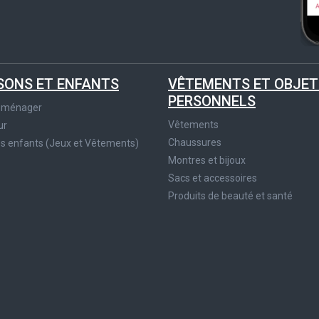
SONS ET ENFANTS
VÊTEMENTS ET OBJET
PERSONNELS
roménager
Vêtements
ur
Chaussures
es enfants (Jeux et Vêtements)
Montres et bijoux
Sacs et accessoires
Produits de beauté et santé