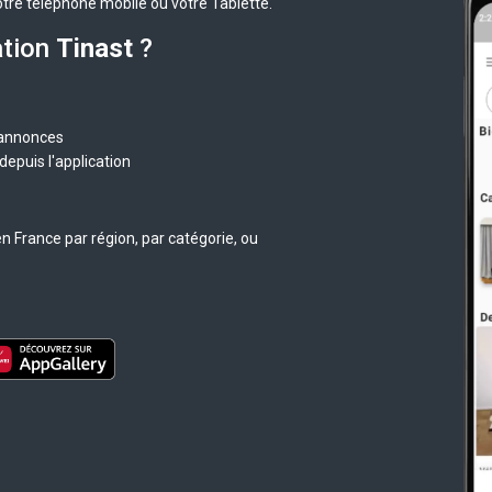
otre téléphone mobile ou votre Tablette.
ation
Tinast
?
 annonces
epuis l'application
n France par région, par catégorie, ou