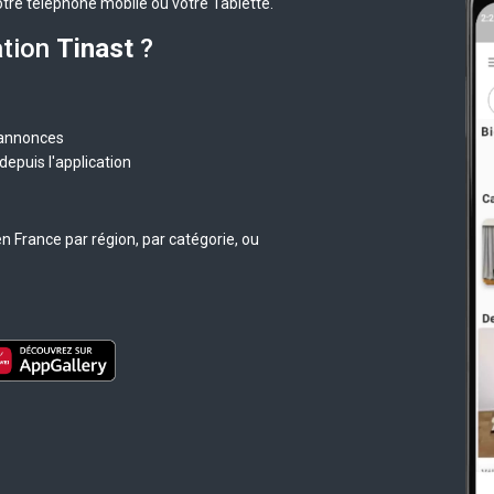
otre téléphone mobile ou votre Tablette.
ation
Tinast
?
 annonces
epuis l'application
n France par région, par catégorie, ou