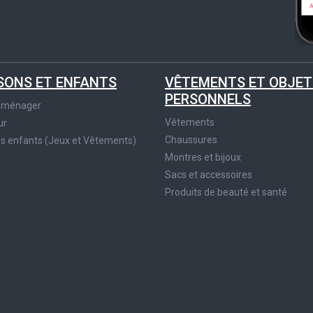
SONS ET ENFANTS
VÊTEMENTS ET OBJET
PERSONNELS
roménager
Vêtements
ur
Chaussures
es enfants (Jeux et Vêtements)
Montres et bijoux
Sacs et accessoires
Produits de beauté et santé