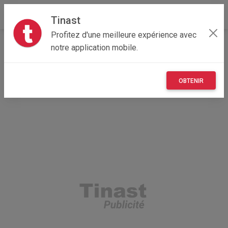
Tinast
Profitez d'une meilleure expérience avec
Accueil
Recherche
Professionnel
notre application mobile.
Provence-Alpes-Côte d'Azur
13 - Bouches-du-Rhône
Marseille 06 (13006)
OBTENIR