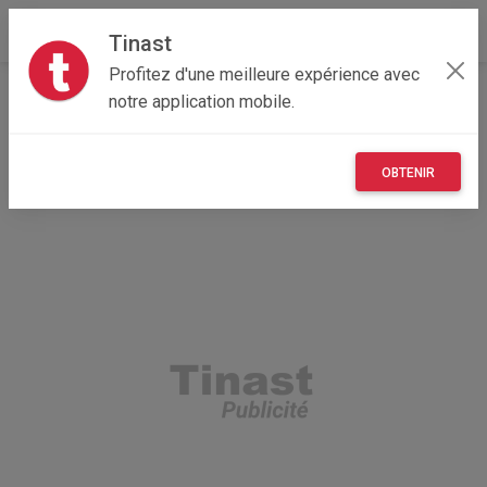
Tinast
Profitez d'une meilleure expérience avec
Accueil
Recherche
Professionnel
Occitanie
notre application mobile.
31 - Haute-Garonne
Vieille-Toulouse (31320)
OBTENIR