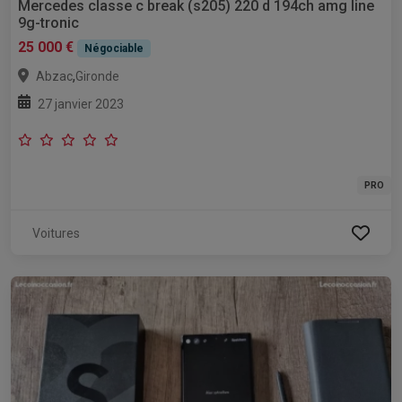
Mercedes classe c break (s205) 220 d 194ch amg line
9g-tronic
25 000 €
Négociable
,
Abzac
Gironde
27 janvier 2023
PRO
Voitures