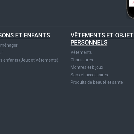
SONS ET ENFANTS
VÊTEMENTS ET OBJET
PERSONNELS
roménager
Vêtements
ur
Chaussures
es enfants (Jeux et Vêtements)
Montres et bijoux
Sacs et accessoires
Produits de beauté et santé