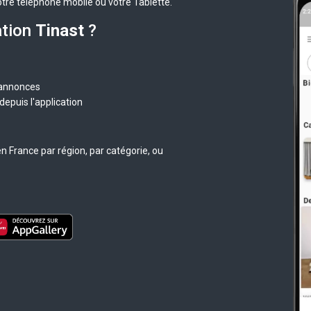
otre téléphone mobile ou votre Tablette.
ation
Tinast
?
 annonces
epuis l'application
n France par région, par catégorie, ou