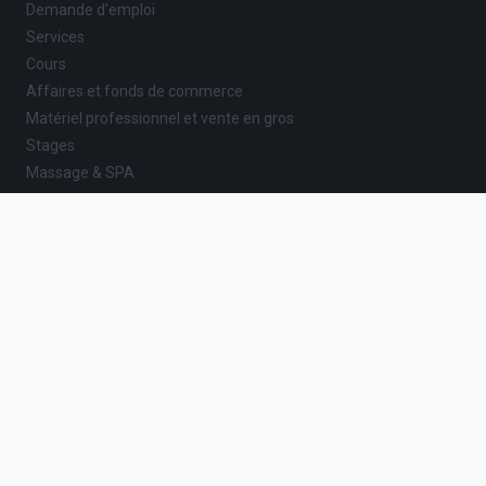
Demande d'emploi
Services
Cours
Affaires et fonds de commerce
Matériel professionnel et vente en gros
Stages
Massage & SPA
AUTRES
Autres
Gastronomie
AIDE
ACHAT SÉCURISÉ
BLOG
CENTRE D'AIDE
RÈGLEMENT
POLITIQUE DE CONFIDENTIALITÉ
CONDITIONS GÉNÉRALES
QUI
SOMMES NOUS ?
CONTACTEZ NOUS
© 2021 - 2026 : Tinast.fr - Tous les droits sont réservés.