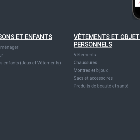
SONS ET ENFANTS
VÊTEMENTS ET OBJET
PERSONNELS
roménager
Vêtements
ur
Chaussures
es enfants (Jeux et Vêtements)
Montres et bijoux
Sacs et accessoires
Produits de beauté et santé