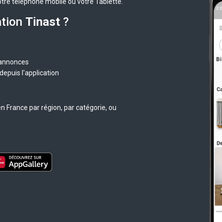
otre téléphone mobile ou votre Tablette.
ation
Tinast
?
 annonces
epuis l'application
n France par région, par catégorie, ou