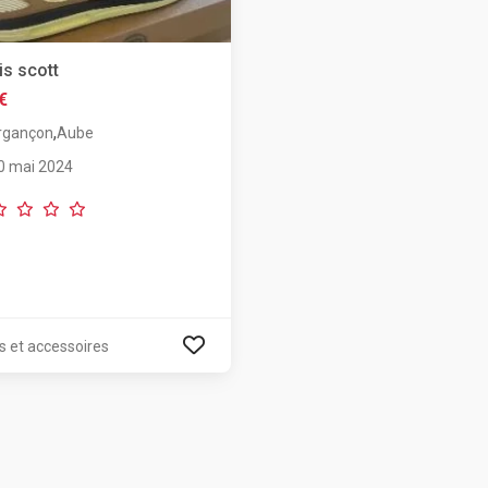
is scott
€
,
rgançon
Aube
0 mai 2024
s et accessoires