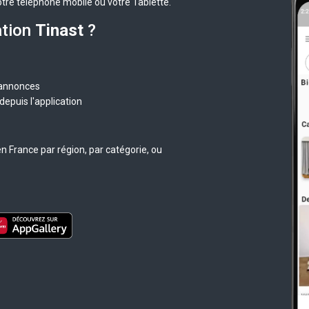
otre téléphone mobile ou votre Tablette.
ation
Tinast
?
 annonces
epuis l'application
n France par région, par catégorie, ou