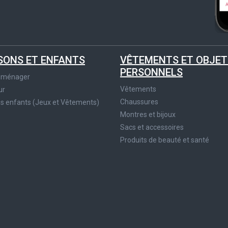
SONS ET ENFANTS
VÊTEMENTS ET OBJET
PERSONNELS
roménager
Vêtements
ur
Chaussures
es enfants (Jeux et Vêtements)
Montres et bijoux
Sacs et accessoires
Produits de beauté et santé