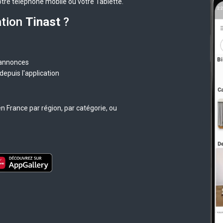
otre téléphone mobile ou votre Tablette.
ation
Tinast
?
 annonces
epuis l'application
n France par région, par catégorie, ou