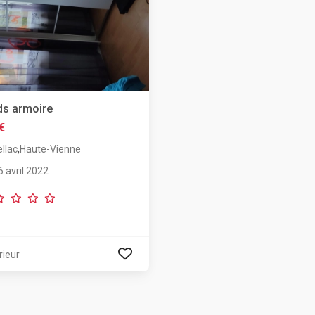
ds armoire
€
,
llac
Haute-Vienne
6 avril 2022
rieur