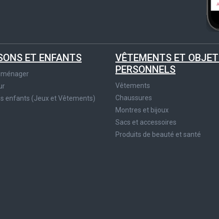
SONS ET ENFANTS
VÊTEMENTS ET OBJET
PERSONNELS
roménager
Vêtements
ur
Chaussures
es enfants (Jeux et Vêtements)
Montres et bijoux
Sacs et accessoires
Produits de beauté et santé