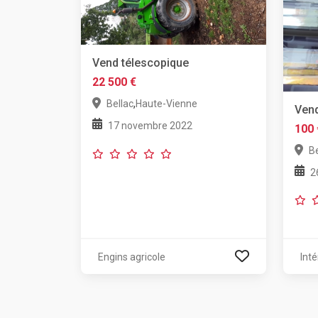
Vend télescopique
22 500 €
,
Bellac
Haute-Vienne
Ven
17 novembre 2022
100 
Be
2
Engins agricole
Inté