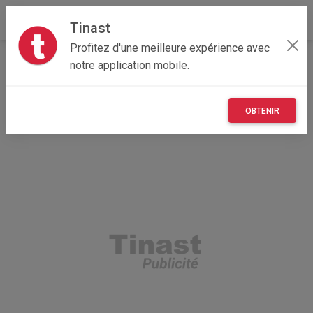
Tinast
Profitez d'une meilleure expérience avec
Accueil
Recherche
Hauts-de-France
notre application mobile.
62 - Pas-de-Calais
Belle-et-Houllefort (62142)
OBTENIR