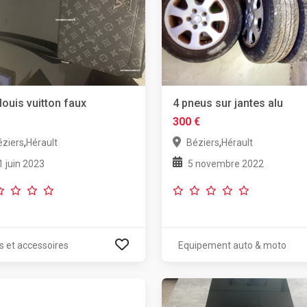
louis vuitton faux
4 pneus sur jantes alu
300 €
,
,
éziers
Hérault
Béziers
Hérault
1 juin 2023
5 novembre 2022
s et accessoires
Equipement auto & moto