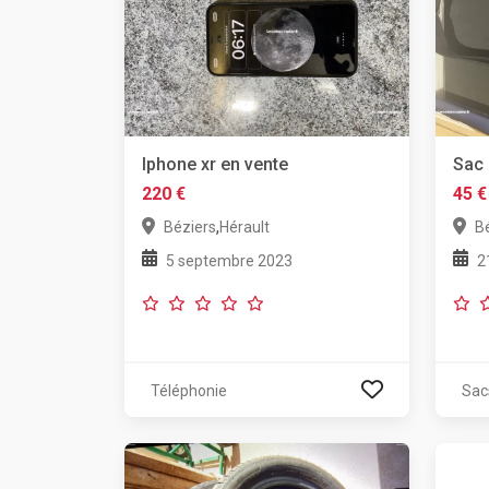
Iphone xr en vente
Sac 
220 €
45 €
,
Béziers
Hérault
B
5 septembre 2023
2
Téléphonie
Sac