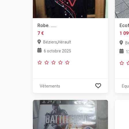
Robe. .....
Ecof
7 €
1 09
,
Béziers
Hérault
B
6 octobre 2025
1
Vêtements
Equ