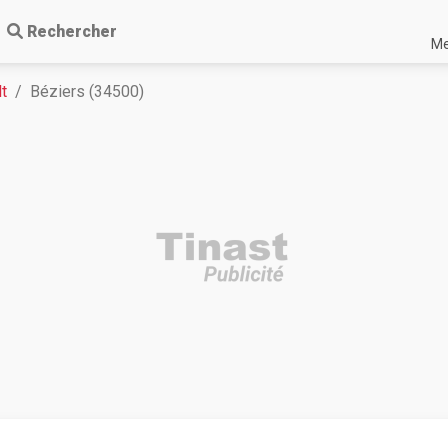
Rechercher
Me
lt
Béziers (34500)