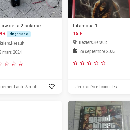
low delta 2 solarset
Infamous 1
9 €
15 €
Négociable
,
Béziers
Hérault
,
éziers
Hérault
28 septembre 2023
3 mars 2024
ipement auto & moto
Jeux vidéo et consoles