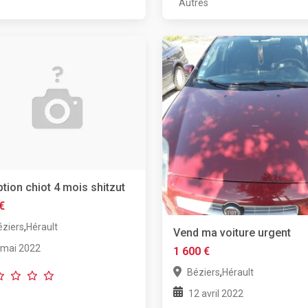
Autres
tion chiot 4 mois shitzut
€
,
éziers
Hérault
Vend ma voiture urgent
 mai 2022
1 600 €
,
Béziers
Hérault
12 avril 2022