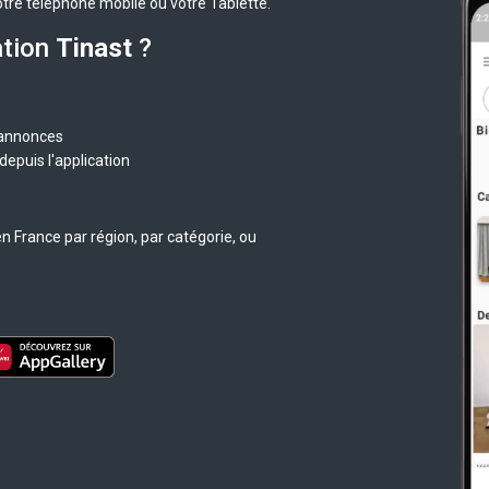
otre téléphone mobile ou votre Tablette.
ation
Tinast
?
 annonces
epuis l'application
n France par région, par catégorie, ou