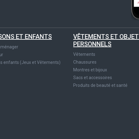
SONS ET ENFANTS
VÊTEMENTS ET OBJET
PERSONNELS
roménager
Vêtements
ur
Chaussures
es enfants (Jeux et Vêtements)
Montres et bijoux
Sacs et accessoires
Produits de beauté et santé