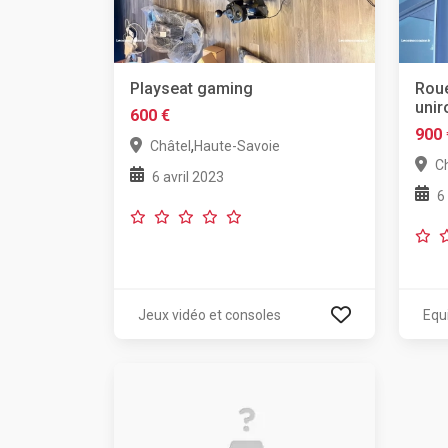
Playseat gaming
Roue
unir
600 €
900 
,
Châtel
Haute-Savoie
C
6 avril 2023
6
Jeux vidéo et consoles
Equ