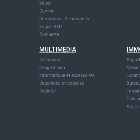
Vélos
Camion
Remorques et caravanes
Engins BTP
Trotinette
MULTIMEDIA
IMM
Téléphonie
Appar
Image et son
Maiso
Informatique et accessoires
Locati
Jeux vidéo et consoles
Bureau
Tablette
Terrai
Coloca
Autre 