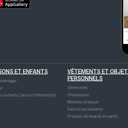
SONS ET ENFANTS
VÊTEMENTS ET OBJET
PERSONNELS
roménager
Vêtements
ur
Chaussures
es enfants (Jeux et Vêtements)
Montres et bijoux
Sacs et accessoires
Produits de beauté et santé