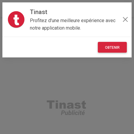
Tinast
Profitez d'une meilleure expérience avec
Accueil
Recherche
Hauts-de-France
notre application mobile.
62 - Pas-de-Calais
Chocques (62920)
OBTENIR