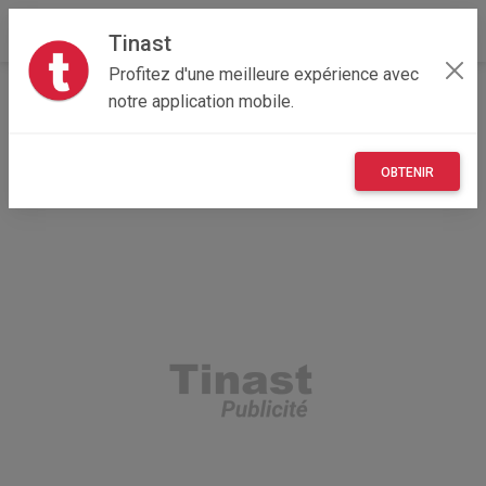
Tinast
Profitez d'une meilleure expérience avec
Accueil
Recherche
Nouvelle-Aquitaine
notre application mobile.
17 - Charente-Maritime
Dœuil-sur-le-Mignon (17330)
OBTENIR