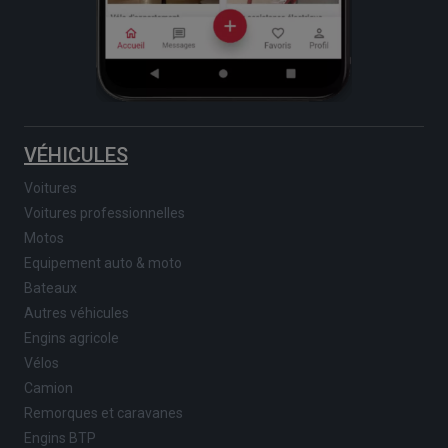
VÉHICULES
Voitures
Voitures professionnelles
Motos
Equipement auto & moto
Bateaux
Autres véhicules
Engins agricole
Vélos
Camion
Remorques et caravanes
Engins BTP