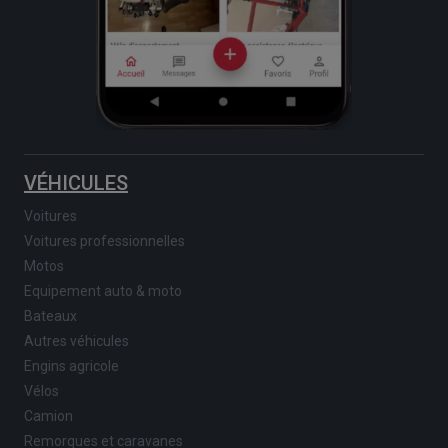
VÉHICULES
Voitures
Voitures professionnelles
Motos
Equipement auto & moto
Bateaux
Autres véhicules
Engins agricole
Vélos
Camion
Remorques et caravanes